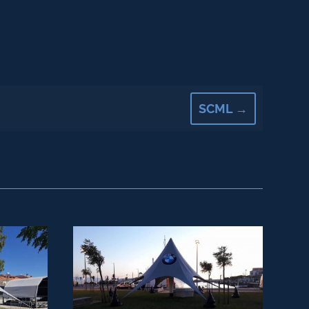
SCML
→